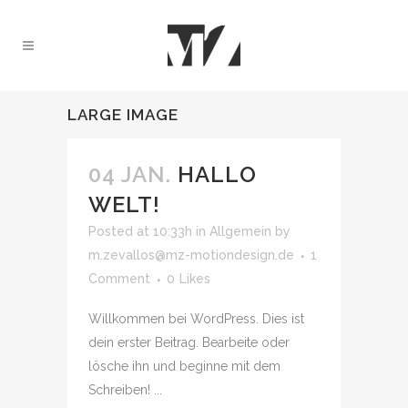
LARGE IMAGE
04 JAN.
HALLO
WELT!
Posted at 10:33h
in
Allgemein
by
m.zevallos@mz-motiondesign.de
1
Comment
0
Likes
Willkommen bei WordPress. Dies ist
dein erster Beitrag. Bearbeite oder
lösche ihn und beginne mit dem
Schreiben! ...