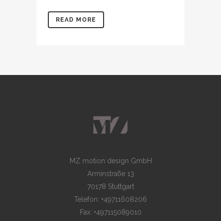
READ MORE
MZ motion design GmbH
Arminstraße 13
70178 Stuttgart
Telefon: +49711608206
Fax: +497115089010