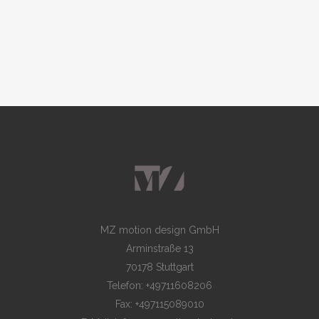
MZ motion design GmbH
Arminstraße 13
70178 Stuttgart
Telefon: +49711608206
Fax: +497115089010