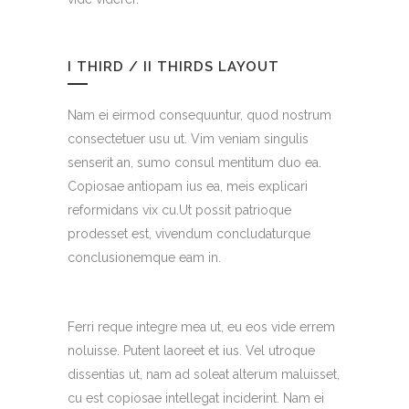
I THIRD / II THIRDS LAYOUT
Nam ei eirmod consequuntur, quod nostrum
consectetuer usu ut. Vim veniam singulis
senserit an, sumo consul mentitum duo ea.
Copiosae antiopam ius ea, meis explicari
reformidans vix cu.Ut possit patrioque
prodesset est, vivendum concludaturque
conclusionemque eam in.
Ferri reque integre mea ut, eu eos vide errem
noluisse. Putent laoreet et ius. Vel utroque
dissentias ut, nam ad soleat alterum maluisset,
cu est copiosae intellegat inciderint. Nam ei