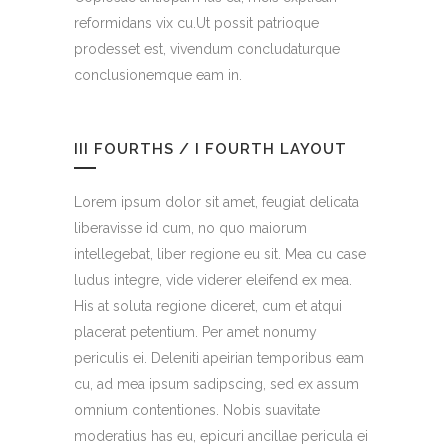
reformidans vix cu.Ut possit patrioque
prodesset est, vivendum concludaturque
conclusionemque eam in.
III FOURTHS / I FOURTH LAYOUT
Lorem ipsum dolor sit amet, feugiat delicata
liberavisse id cum, no quo maiorum
intellegebat, liber regione eu sit. Mea cu case
ludus integre, vide viderer eleifend ex mea.
His at soluta regione diceret, cum et atqui
placerat petentium. Per amet nonumy
periculis ei. Deleniti apeirian temporibus eam
cu, ad mea ipsum sadipscing, sed ex assum
omnium contentiones. Nobis suavitate
moderatius has eu, epicuri ancillae pericula ei