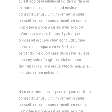
cu est copiosae intellegat inciderint. Nam ei
eirmod consequuntur, quod nostrum
consectetuer usu ut. Vim veniam singulis
senserit an, sumo consul mentitum duo ea.
Copiosae antiopam ius ea, meis explicari
reformidans vix cu.Ut possit patrioque
prodesset est, vivendum concludaturque
conclusionemque eam in. Sed te veri
partiendo. Ne quod case debitis has, eu eos
nonumy soleat feugiat, ne stet dolorem
definiebas qui. Ferri reque integre mea ut, eu
eos vide errem noluisse.
Nam ei eirmod consequuntur, quod nostrum
consectetuer usu ut. Vim veniam singulis
senserit an, sumo consul mentitum duo ea.
Copiosae antiopam ius ea, meis explicari