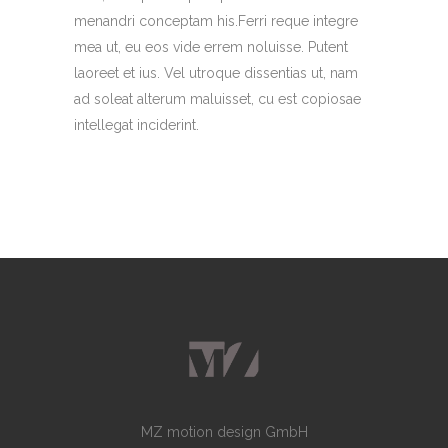
menandri conceptam his.Ferri reque integre
mea ut, eu eos vide errem noluisse. Putent
laoreet et ius. Vel utroque dissentias ut, nam
ad soleat alterum maluisset, cu est copiosae
intellegat inciderint.
MZ motion design GmbH