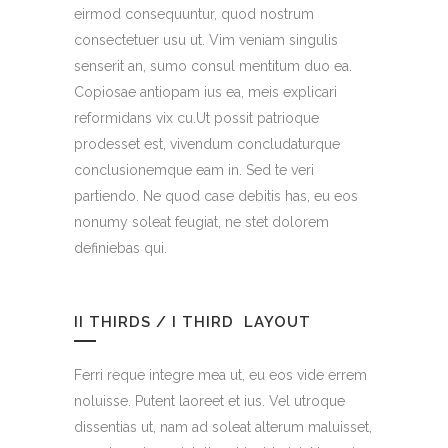
eirmod consequuntur, quod nostrum
consectetuer usu ut. Vim veniam singulis
senserit an, sumo consul mentitum duo ea.
Copiosae antiopam ius ea, meis explicari
reformidans vix cu.Ut possit patrioque
prodesset est, vivendum concludaturque
conclusionemque eam in. Sed te veri
partiendo. Ne quod case debitis has, eu eos
nonumy soleat feugiat, ne stet dolorem
definiebas qui.
II THIRDS / I THIRD LAYOUT
Ferri reque integre mea ut, eu eos vide errem
noluisse. Putent laoreet et ius. Vel utroque
dissentias ut, nam ad soleat alterum maluisset,