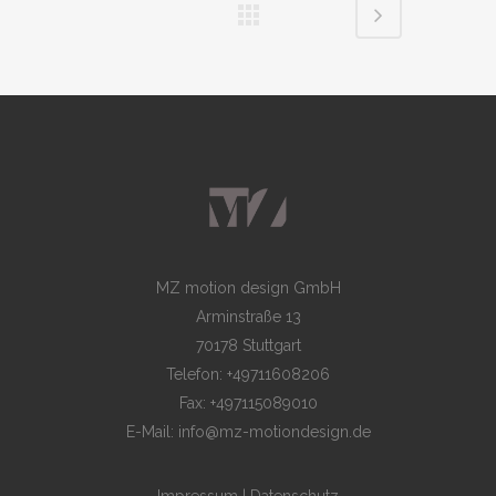
MZ motion design GmbH
Arminstraße 13
70178 Stuttgart
Telefon: +49711608206
Fax: +497115089010
E-Mail: info@mz-motiondesign.de
Impressum
|
Datenschutz