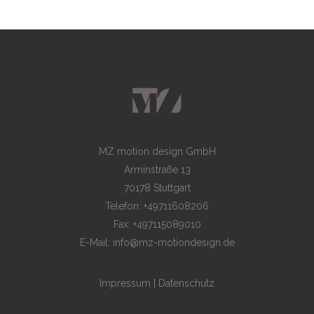
MZ motion design GmbH
Arminstraße 13
70178 Stuttgart
Telefon: +49711608206
Fax: +497115089010
E-Mail: info@mz-motiondesign.de
Impressum
|
Datenschutz