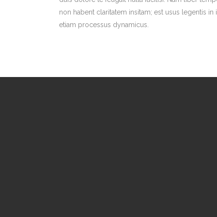
non habent claritatem insitam; est usus legentis in i
etiam processus dynamicus.