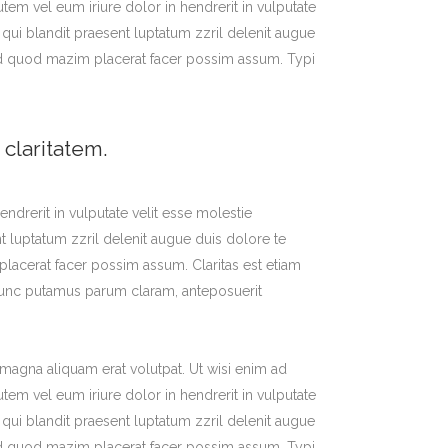
em vel eum iriure dolor in hendrerit in vulputate
m qui blandit praesent luptatum zzril delenit augue
g id quod mazim placerat facer possim assum. Typi
 claritatem.
endrerit in vulputate velit esse molestie
nt luptatum zzril delenit augue duis dolore te
placerat facer possim assum. Claritas est etiam
nunc putamus parum claram, anteposuerit
magna aliquam erat volutpat. Ut wisi enim ad
em vel eum iriure dolor in hendrerit in vulputate
m qui blandit praesent luptatum zzril delenit augue
g id quod mazim placerat facer possim assum. Typi