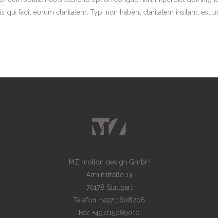
is qui facit eorum claritatem. Typi non habent claritatem insitam; est us
MZ motion design GmbH
Arminstraße 13
70178 Stuttgart
Telefon: +49711608206
Fax: +497115089010